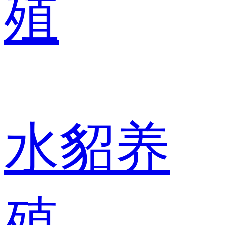
殖
水貂养
殖