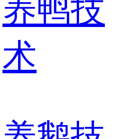
养鸭技
术
养鹅技