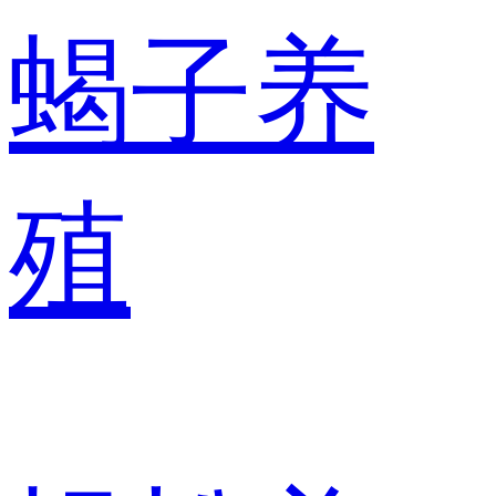
蝎子养
殖