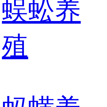
蜈蚣养
殖