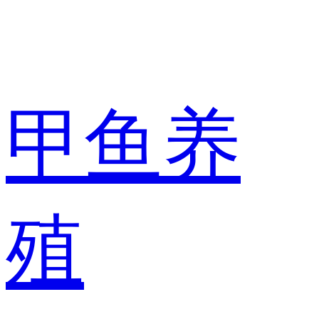
甲鱼养
殖