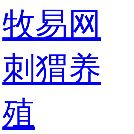
牧易网
刺猬养
殖