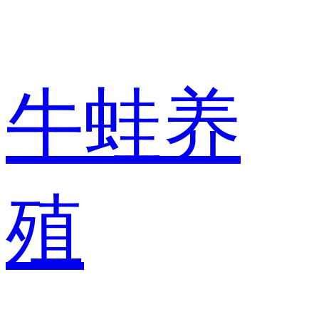
牛蛙养
殖