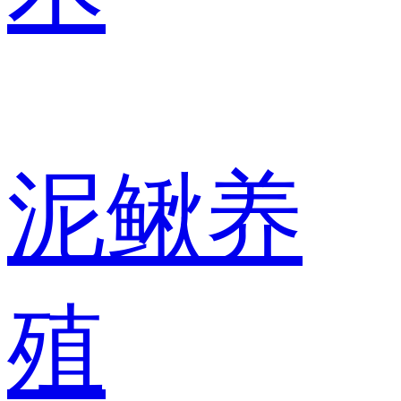
泥鳅养
殖