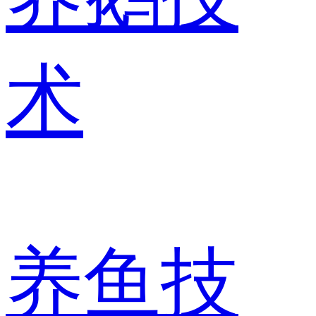
术
养鱼技