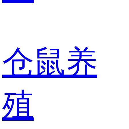
仓鼠养
殖