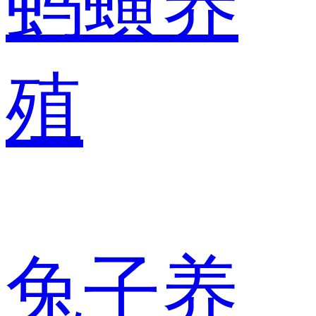
蚂蟥养
殖
兔子养