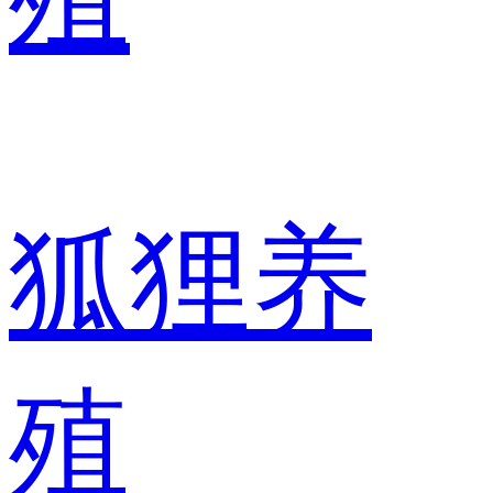
狐狸养
殖