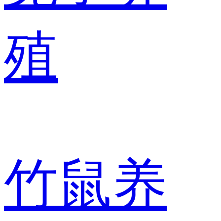
殖
竹鼠养