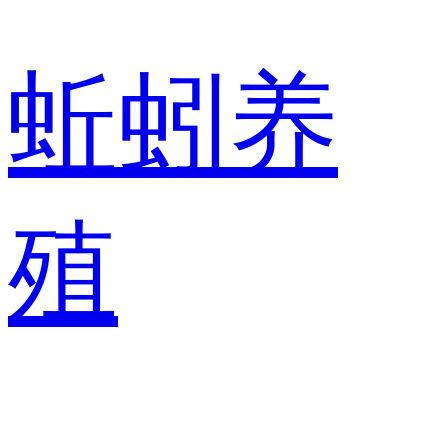
蚯蚓养
殖