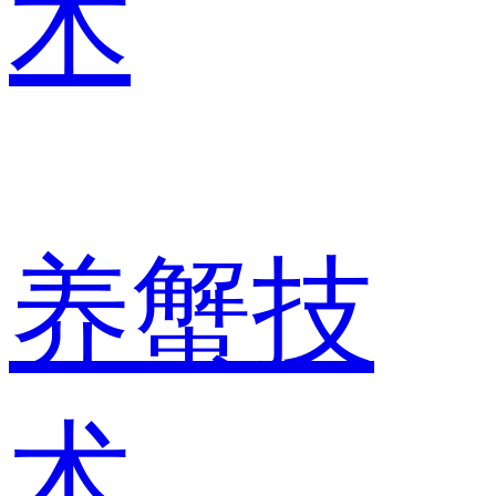
术
养蟹技
术