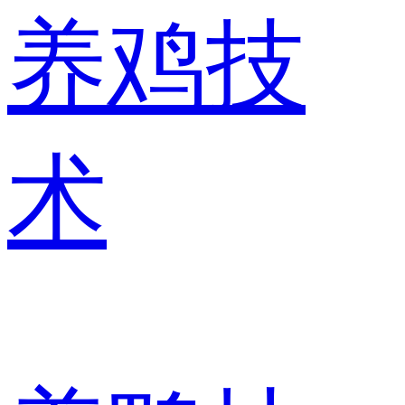
养鸡技
术