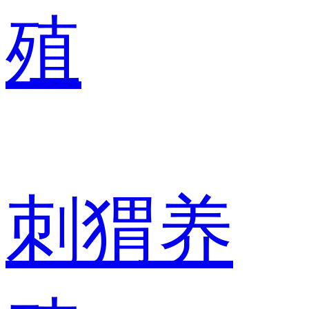
殖
刺猬养