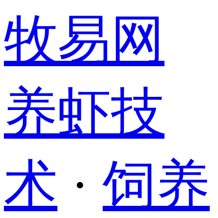
牧易网
养虾技
术
·
饲养