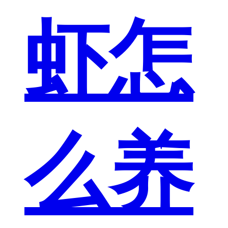
虾怎
么养