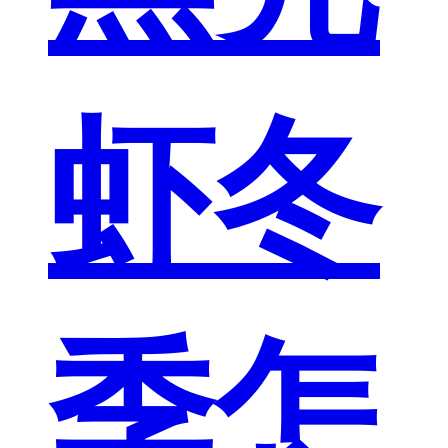
虾冬
季怎