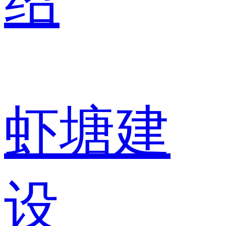
绍
虾塘建
设