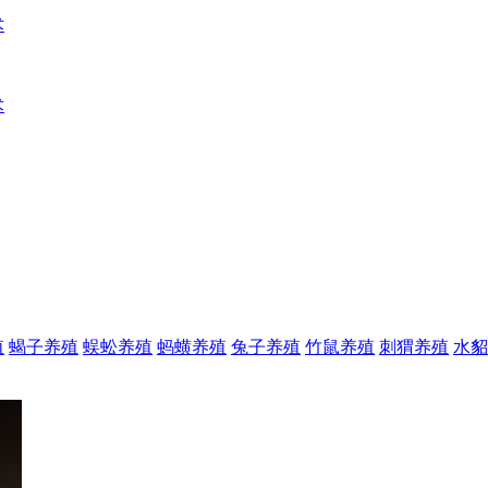
术
术
殖
蝎子养殖
蜈蚣养殖
蚂蟥养殖
兔子养殖
竹鼠养殖
刺猬养殖
水貂