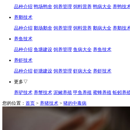
品种介绍
鸭场鸭舍
饲养管理
饲料营养
鸭病大全
养鸭技
养鹅技术
品种介绍
鹅场鹅舍
饲养管理
饲料营养
鹅病大全
养鹅技
养鱼技术
品种介绍
鱼塘建设
饲养管理
鱼病大全
养鱼技术
养虾技术
品种介绍
虾塘建设
饲养管理
虾病大全
养虾技术
更多▽
养驴技术
养蟹技术
泥鳅养殖
甲鱼养殖
蜜蜂养殖
蚯蚓养
您的位置：
首页
>
养猪技术
>
猪的中毒病