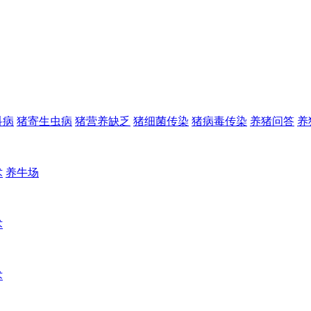
科病
猪寄生虫病
猪营养缺乏
猪细菌传染
猪病毒传染
养猪问答
养
术
养牛场
术
术