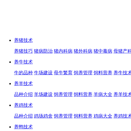
养猪技术
养猪技巧
猪病防治
猪内科病
猪外科病
猪中毒病
母猪产
养牛技术
牛的品种
牛场建设
母牛繁育
饲养管理
饲料营养
养牛技
养羊技术
品种介绍
羊场建设
饲养管理
饲料营养
羊病大全
养羊技
养鸡技术
品种介绍
鸡场鸡舍
饲养管理
饲料营养
鸡病大全
养鸡技
养鸭技术