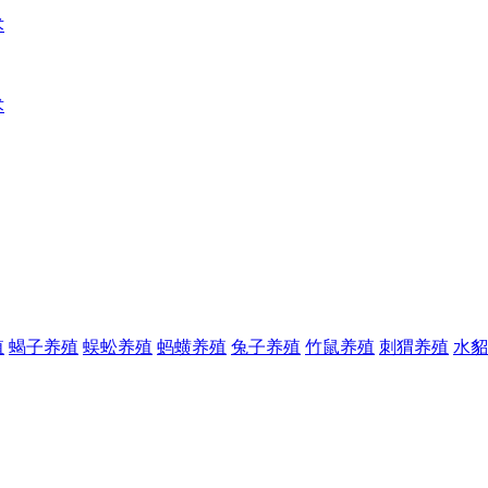
术
术
殖
蝎子养殖
蜈蚣养殖
蚂蟥养殖
兔子养殖
竹鼠养殖
刺猬养殖
水貂