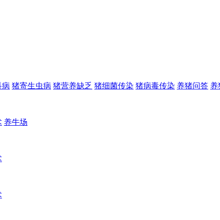
科病
猪寄生虫病
猪营养缺乏
猪细菌传染
猪病毒传染
养猪问答
养
术
养牛场
术
术