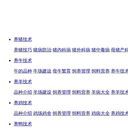
养猪技术
养猪技巧
猪病防治
猪内科病
猪外科病
猪中毒病
母猪产
养牛技术
牛的品种
牛场建设
母牛繁育
饲养管理
饲料营养
养牛技
养羊技术
品种介绍
羊场建设
饲养管理
饲料营养
羊病大全
养羊技
养鸡技术
品种介绍
鸡场鸡舍
饲养管理
饲料营养
鸡病大全
养鸡技
养鸭技术