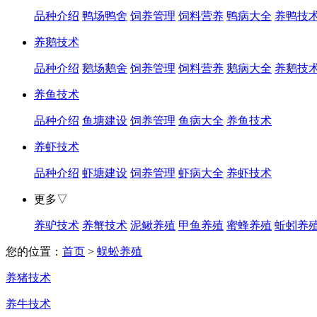
品种介绍
鸭场鸭舍
饲养管理
饲料营养
鸭病大全
养鸭技
养鹅技术
品种介绍
鹅场鹅舍
饲养管理
饲料营养
鹅病大全
养鹅技
养鱼技术
品种介绍
鱼塘建设
饲养管理
鱼病大全
养鱼技术
养虾技术
品种介绍
虾塘建设
饲养管理
虾病大全
养虾技术
更多▽
养驴技术
养蟹技术
泥鳅养殖
甲鱼养殖
蜜蜂养殖
蚯蚓养
您的位置：
首页
>
蜈蚣养殖
养猪技术
养牛技术