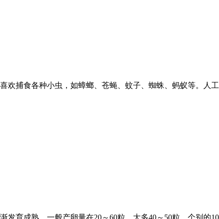
喜欢捕食各种小虫，如蟑螂、苍蝇、蚊子、蜘蛛、蚂蚁等。人工
发育成熟，一般产卵量在20～60粒，大多40～50粒，个别的