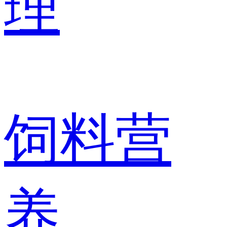
理
饲料营
养