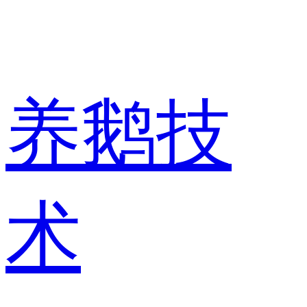
养鹅技
术