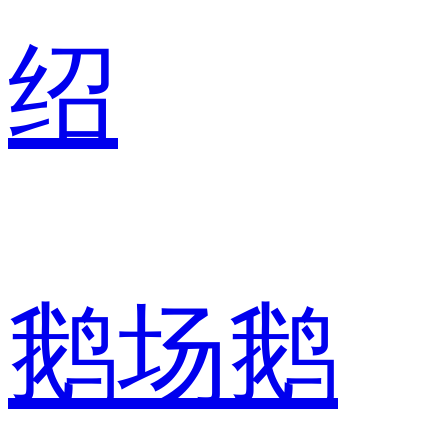
绍
鹅场鹅