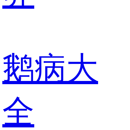
鹅病大
全