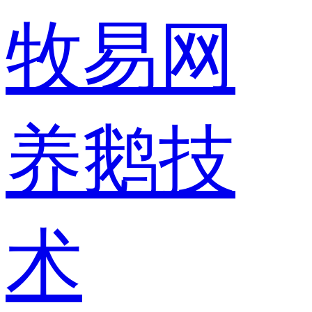
牧易网
养鹅技
术