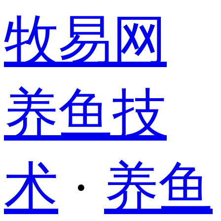
牧易网
养鱼技
术
·
养鱼