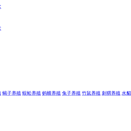
术
术
殖
蝎子养殖
蜈蚣养殖
蚂蟥养殖
兔子养殖
竹鼠养殖
刺猬养殖
水貂