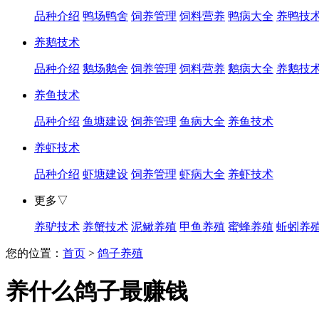
品种介绍
鸭场鸭舍
饲养管理
饲料营养
鸭病大全
养鸭技
养鹅技术
品种介绍
鹅场鹅舍
饲养管理
饲料营养
鹅病大全
养鹅技
养鱼技术
品种介绍
鱼塘建设
饲养管理
鱼病大全
养鱼技术
养虾技术
品种介绍
虾塘建设
饲养管理
虾病大全
养虾技术
更多▽
养驴技术
养蟹技术
泥鳅养殖
甲鱼养殖
蜜蜂养殖
蚯蚓养
您的位置：
首页
>
鸽子养殖
养什么鸽子最赚钱