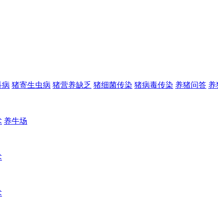
科病
猪寄生虫病
猪营养缺乏
猪细菌传染
猪病毒传染
养猪问答
养
术
养牛场
术
术