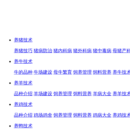
养猪技术
养猪技巧
猪病防治
猪内科病
猪外科病
猪中毒病
母猪产
养牛技术
牛的品种
牛场建设
母牛繁育
饲养管理
饲料营养
养牛技
养羊技术
品种介绍
羊场建设
饲养管理
饲料营养
羊病大全
养羊技
养鸡技术
品种介绍
鸡场鸡舍
饲养管理
饲料营养
鸡病大全
养鸡技
养鸭技术