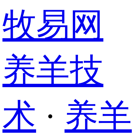
牧易网
养羊技
术
·
养羊