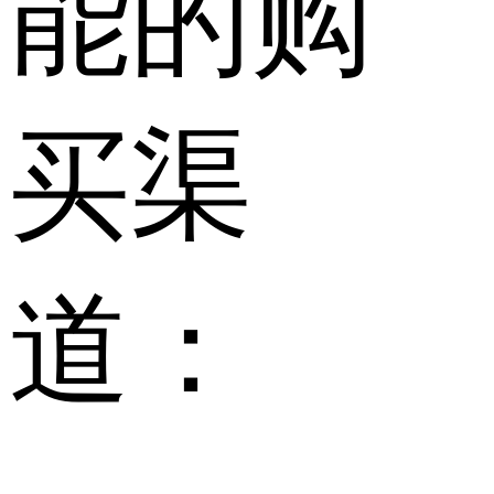
能的购
买渠
道：