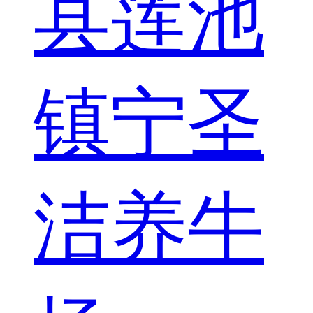
县莲池
镇宁圣
洁养牛