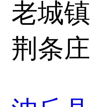
老城镇
荆条庄