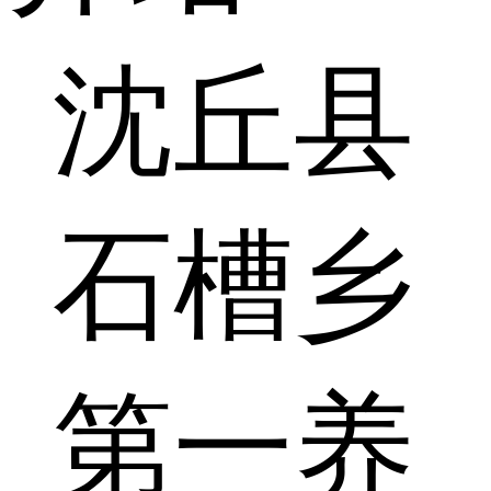
沈丘县
石槽乡
第一养