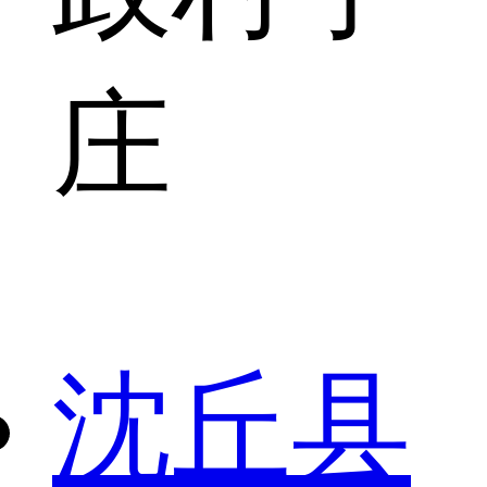
庄
沈丘县