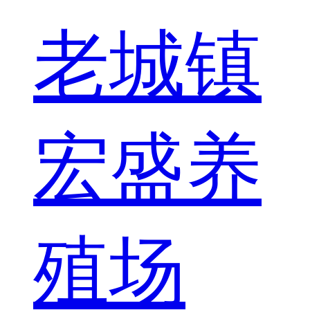
老城镇
宏盛养
殖场