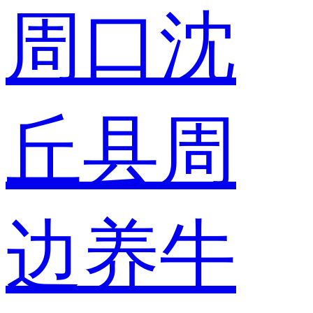
周口沈
丘县周
边养牛