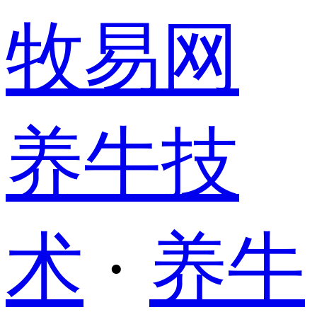
牧易网
养牛技
术
·
养牛