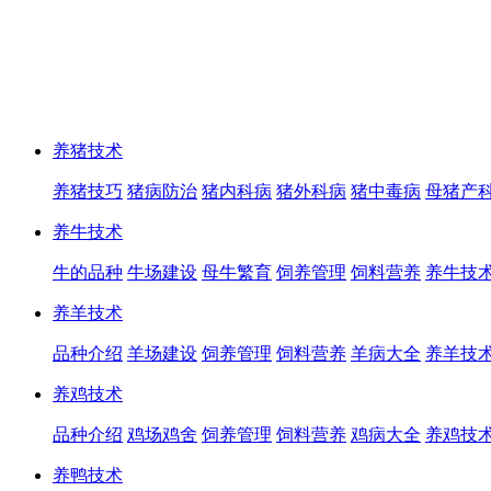
养猪技术
养猪技巧
猪病防治
猪内科病
猪外科病
猪中毒病
母猪产
养牛技术
牛的品种
牛场建设
母牛繁育
饲养管理
饲料营养
养牛技
养羊技术
品种介绍
羊场建设
饲养管理
饲料营养
羊病大全
养羊技
养鸡技术
品种介绍
鸡场鸡舍
饲养管理
饲料营养
鸡病大全
养鸡技
养鸭技术