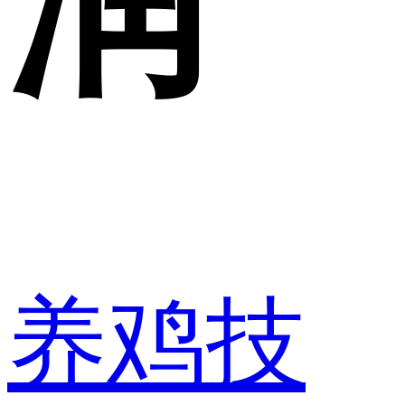
润
养鸡技