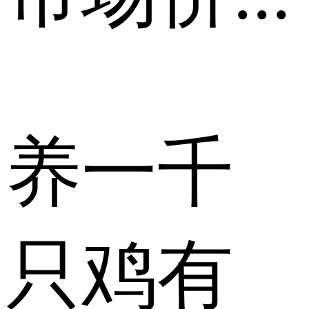
养一千
只鸡有