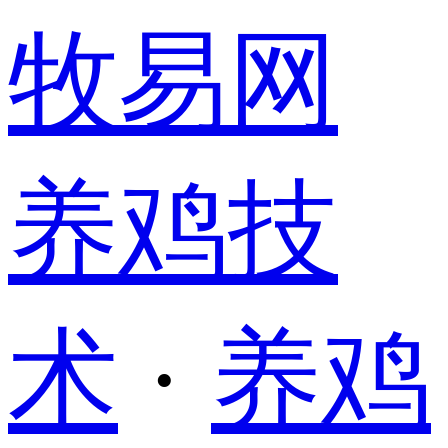
牧易网
养鸡技
术
·
养鸡