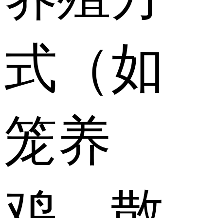
式（如
笼养
鸡、散