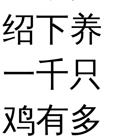
绍下养
一千只
鸡有多